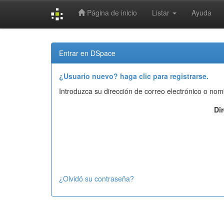
Página de inicio
Listar
Ayuda
Skip
navigation
Entrar en DSpace
¿Usuario nuevo? haga clic para registrarse.
Introduzca su dirección de correo electrónico o nom
Di
¿Olvidó su contraseña?