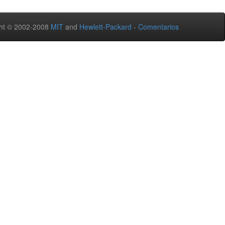
ht © 2002-2008
MIT
and
Hewlett-Packard
-
Comentarios