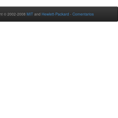
ht © 2002-2008
MIT
and
Hewlett-Packard
-
Comentarios