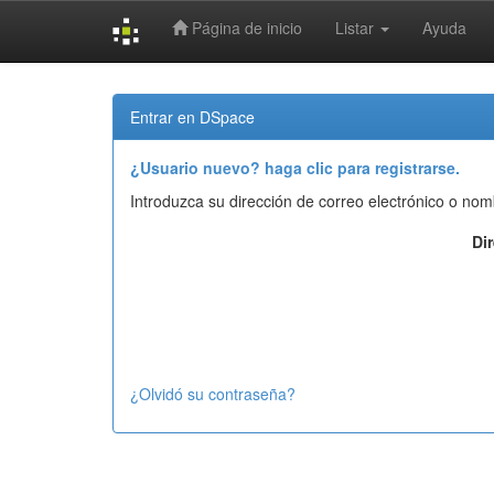
Página de inicio
Listar
Ayuda
Skip
navigation
Entrar en DSpace
¿Usuario nuevo? haga clic para registrarse.
Introduzca su dirección de correo electrónico o nom
Di
¿Olvidó su contraseña?