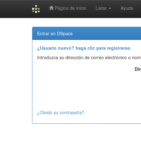
Página de inicio
Listar
Ayuda
Skip
navigation
Entrar en DSpace
¿Usuario nuevo? haga clic para registrarse.
Introduzca su dirección de correo electrónico o nom
Di
¿Olvidó su contraseña?