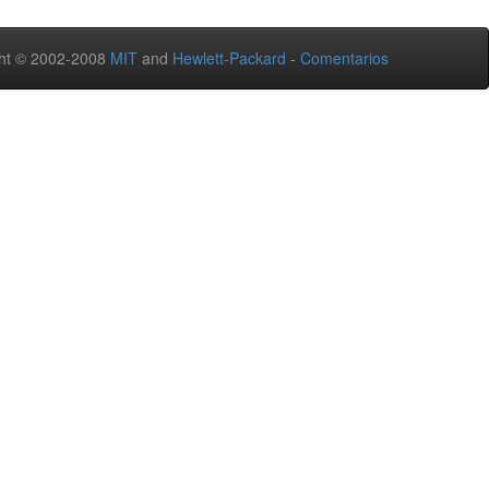
ht © 2002-2008
MIT
and
Hewlett-Packard
-
Comentarios