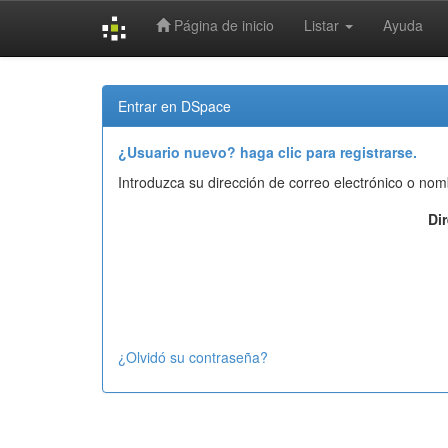
Página de inicio
Listar
Ayuda
Skip
navigation
Entrar en DSpace
¿Usuario nuevo? haga clic para registrarse.
Introduzca su dirección de correo electrónico o nom
Di
¿Olvidó su contraseña?