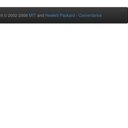
ht © 2002-2008
MIT
and
Hewlett-Packard
-
Comentarios