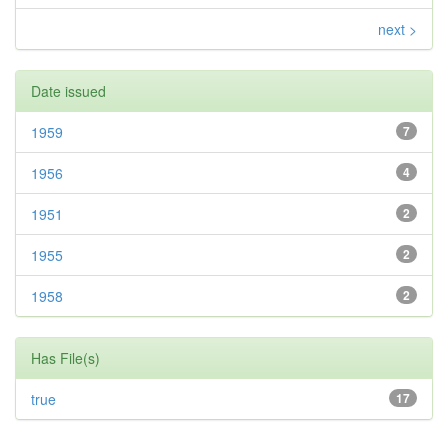
next >
Date issued
1959
7
1956
4
1951
2
1955
2
1958
2
Has File(s)
true
17