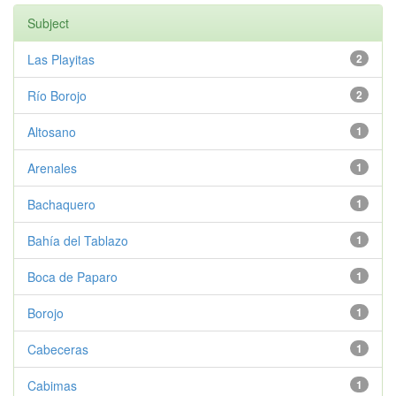
Subject
Las Playitas
2
Río Borojo
2
Altosano
1
Arenales
1
Bachaquero
1
Bahía del Tablazo
1
Boca de Paparo
1
Borojo
1
Cabeceras
1
Cabimas
1