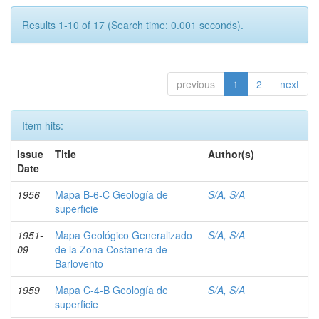
Results 1-10 of 17 (Search time: 0.001 seconds).
previous
1
2
next
Item hits:
Issue
Title
Author(s)
Date
1956
Mapa B-6-C Geología de
S/A, S/A
superficie
1951-
Mapa Geológico Generalizado
S/A, S/A
09
de la Zona Costanera de
Barlovento
1959
Mapa C-4-B Geología de
S/A, S/A
superficie