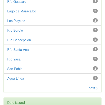
Río Guasare
3
Lago de Maracaibo
2
Las Playitas
2
Río Borojo
2
Río Concepción
2
Río Santa Ana
2
Río Yasa
2
San Pablo
2
Agua Linda
1
next >
Date issued