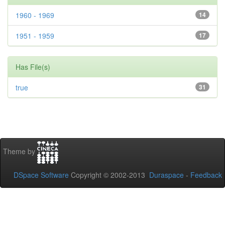
1960 - 1969
14
1951 - 1959
17
Has File(s)
true
31
Theme by
DSpace Software
Copyright © 2002-2013
Duraspace
-
Feedback