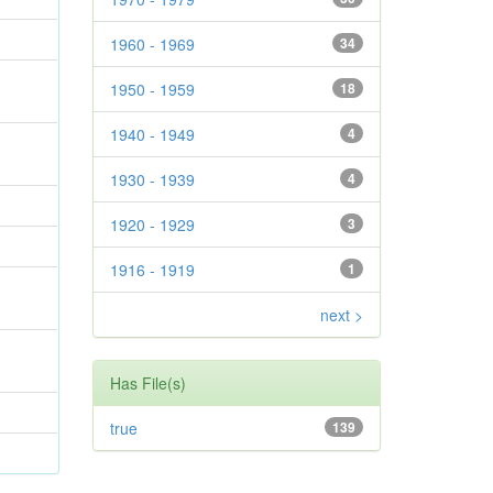
1960 - 1969
34
1950 - 1959
18
1940 - 1949
4
1930 - 1939
4
1920 - 1929
3
1916 - 1919
1
next >
Has File(s)
true
139