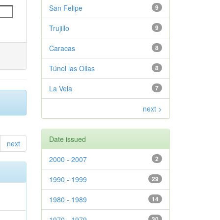
San Felipe
9
Trujillo
9
Caracas
8
Túnel las Ollas
8
La Vela
7
next >
Date issued
next
2000 - 2007
2
1990 - 1999
29
1980 - 1989
14
1970 - 1979
30