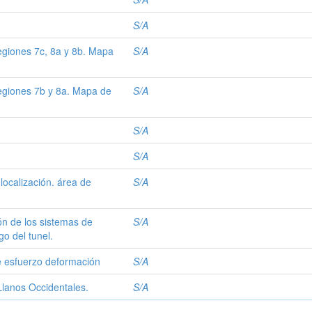
S/A
regiones 7c, 8a y 8b. Mapa
S/A
regiones 7b y 8a. Mapa de
S/A
S/A
S/A
localización. área de
S/A
ión de los sistemas de
S/A
go del tunel.
e esfuerzo deformación
S/A
lanos Occidentales.
S/A