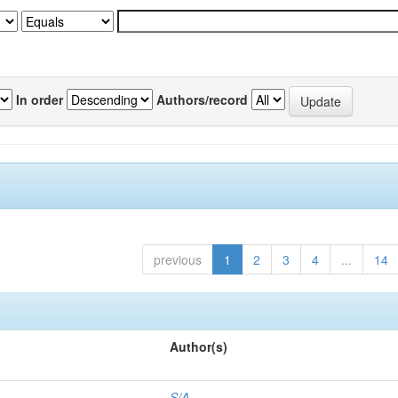
In order
Authors/record
previous
1
2
3
4
...
14
Author(s)
S/A