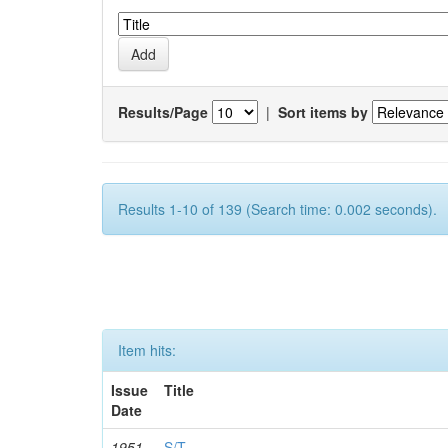
Results/Page
|
Sort items by
Results 1-10 of 139 (Search time: 0.002 seconds).
Item hits:
Issue
Title
Date
1951
S/T