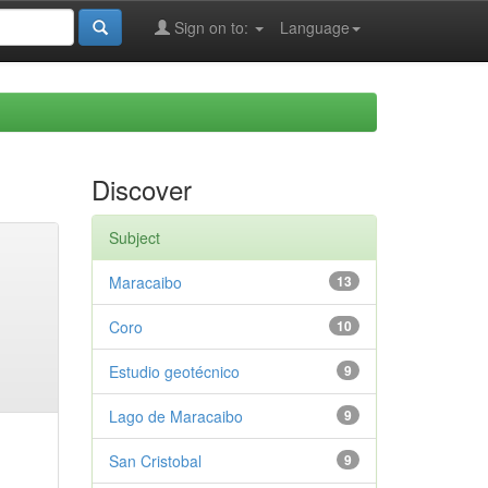
Sign on to:
Language
Discover
Subject
Maracaibo
13
Coro
10
Estudio geotécnico
9
Lago de Maracaibo
9
San Cristobal
9