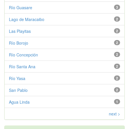
Río Guasare
3
Lago de Maracaibo
2
Las Playitas
2
Río Borojo
2
Río Concepción
2
Río Santa Ana
2
Río Yasa
2
San Pablo
2
Agua Linda
1
next >