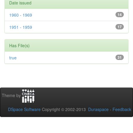
Date issued
1960 - 1969
14
1951 - 1959
17
Has File(s)
true
31
Theme by
DSpace Software
Copyright © 2002-2013
Duraspace
-
Feedback