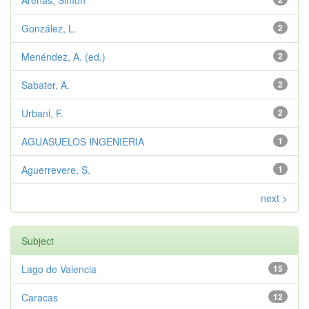
Arenas, Simón
González, L.
2
Menéndez, A. (ed.)
2
Sabater, A.
2
Urbani, F.
2
AGUASUELOS INGENIERIA
1
Aguerrevere, S.
1
next >
Subject
Lago de Valencia
15
Caracas
12