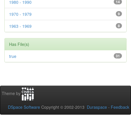
1980 - 1990
14
1970 - 1979
9
1963 - 1969
8
Has File(s)
true
31
Theme by
DSpace Software
Copyright © 2002-2013
Duraspace
-
Feedback