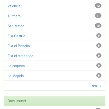
Valencia
12
Turmero
11
San Mateo
10
Fila Castillo
9
Fila el Picacho
9
Fila el tamarindo
9
La coqueta
9
La Majada
9
next >
Date issued