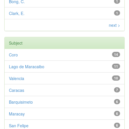
Bong, C.
1
Clark, E.
1
next >
Subject
Coro
14
Lago de Maracaibo
11
Valencia
10
Caracas
7
Barquisimeto
6
Maracay
6
San Felipe
6