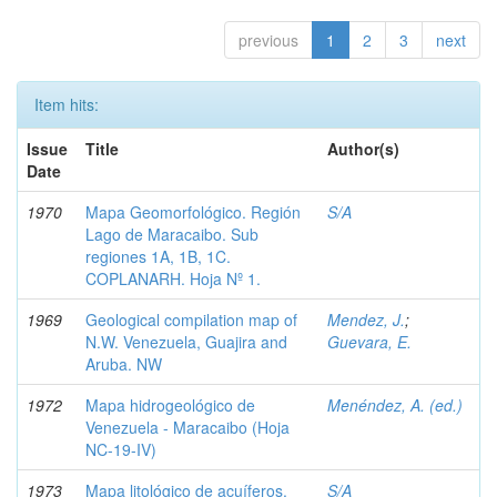
previous
1
2
3
next
Item hits:
Issue
Title
Author(s)
Date
1970
Mapa Geomorfológico. Región
S/A
Lago de Maracaibo. Sub
regiones 1A, 1B, 1C.
COPLANARH. Hoja Nº 1.
1969
Geological compilation map of
Mendez, J.
;
N.W. Venezuela, Guajira and
Guevara, E.
Aruba. NW
1972
Mapa hidrogeológico de
Menéndez, A. (ed.)
Venezuela - Maracaibo (Hoja
NC-19-IV)
1973
Mapa litológico de acuíferos.
S/A