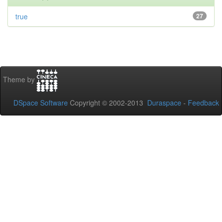
true
27
Theme by
DSpace Software
Copyright © 2002-2013
Duraspace
-
Feedback