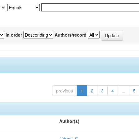
In order
Authors/record
previous
1
2
3
4
...
5
Author(s)
Urbani, F.