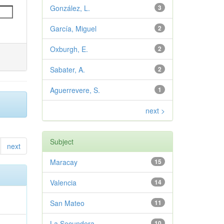
González, L.
3
García, Miguel
2
Oxburgh, E.
2
Sabater, A.
2
Aguerrevere, S.
1
next >
Subject
next
Maracay
15
Valencia
14
San Mateo
11
La Secundera
10