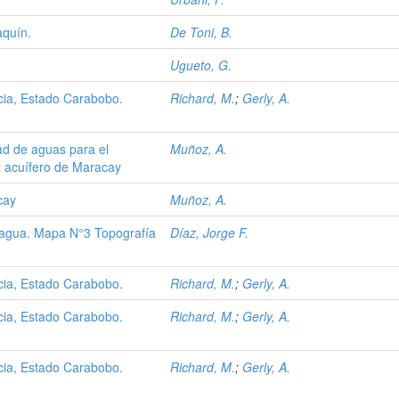
aquín.
De Toni, B.
Ugueto, G.
ncia, Estado Carabobo.
Richard, M.
;
Gerly, A.
dad de aguas para el
Muñoz, A.
 acuífero de Maracay
cay
Muñoz, A.
cagua. Mapa N°3 Topografía
Díaz, Jorge F.
ncia, Estado Carabobo.
Richard, M.
;
Gerly, A.
ncia, Estado Carabobo.
Richard, M.
;
Gerly, A.
ncia, Estado Carabobo.
Richard, M.
;
Gerly, A.