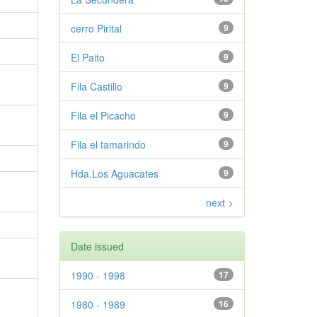
cerro Pirital
9
El Paito
9
Fila Castillo
9
Fila el Picacho
9
Fila el tamarindo
9
Hda.Los Aguacates
9
next >
Date issued
1990 - 1998
17
1980 - 1989
16