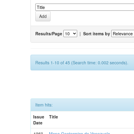
Results/Page
|
Sort items by
Results 1-10 of 45 (Search time: 0.002 seconds).
Item hits:
Issue
Title
Date
1983
Mapa Geotermico de Venezuela