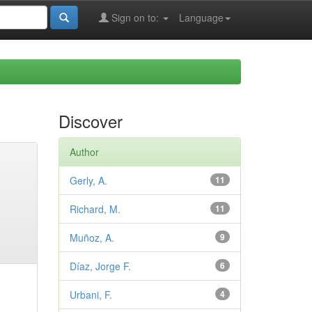
Sign on to:
Language
Discover
Author
Gerly, A.
11
Richard, M.
11
Muñoz, A.
9
Díaz, Jorge F.
6
Urbani, F.
4