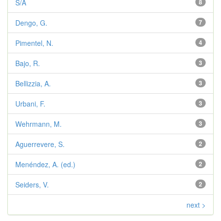
S/A
8
Dengo, G.
7
Pimentel, N.
4
Bajo, R.
3
Bellizzia, A.
3
Urbani, F.
3
Wehrmann, M.
3
Aguerrevere, S.
2
Menéndez, A. (ed.)
2
Seiders, V.
2
next >