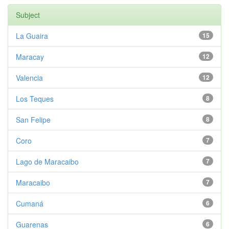
Subject
La Guaira
15
Maracay
12
Valencia
12
Los Teques
8
San Felipe
8
Coro
7
Lago de Maracaibo
7
Maracaibo
7
Cumaná
6
Guarenas
6