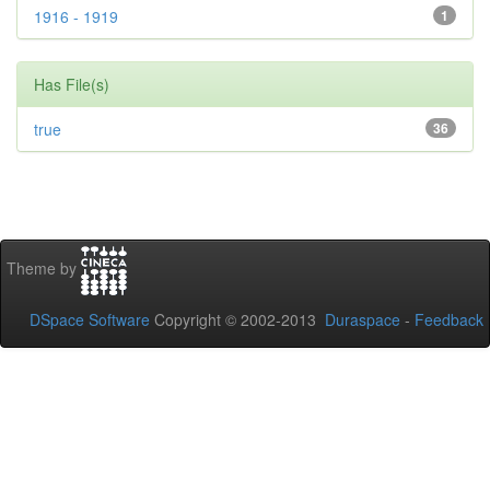
1916 - 1919
1
Has File(s)
true
36
Theme by
DSpace Software
Copyright © 2002-2013
Duraspace
-
Feedback