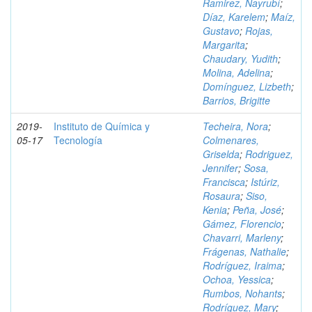
Ramirez, Nayrubí
;
Díaz, Karelem
;
Maíz,
Gustavo
;
Rojas,
Margarita
;
Chaudary, Yudith
;
Molina, Adelina
;
Domínguez, Lizbeth
;
Barrios, Brigitte
2019-
Instituto de Química y
Techeira, Nora
;
05-17
Tecnología
Colmenares,
Griselda
;
Rodriguez,
Jennifer
;
Sosa,
Francisca
;
Istúriz,
Rosaura
;
Siso,
Kenia
;
Peña, José
;
Gámez, Florencio
;
Chavarri, Marleny
;
Frágenas, Nathalie
;
Rodríguez, Iraima
;
Ochoa, Yessica
;
Rumbos, Nohants
;
Rodríguez, Mary
;