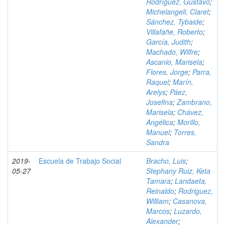
Rodríguez, Gustavo
;
Michelangeli, Claret
;
Sánchez, Tybaide
;
Villafañe, Roberto
;
García, Judith
;
Machado, Wilfre
;
Ascanio, Marisela
;
Flores, Jorge
;
Parra,
Raquel
;
Marín,
Arelys
;
Páez,
Josefina
;
Zambrano,
Marisela
;
Chávez,
Angélica
;
Morillo,
Manuel
;
Torres,
Sandra
2019-
Escuela de Trabajo Social
Bracho, Luis
;
05-27
Stephany Ruiz, Keta
Tamara
;
Landaeta,
Reinaldo
;
Rodriguez,
William
;
Casanova,
Marcos
;
Luzardo,
Alexander
;