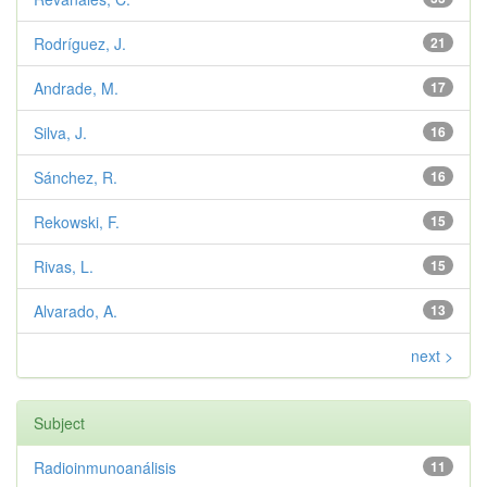
Rodríguez, J.
21
Andrade, M.
17
Silva, J.
16
Sánchez, R.
16
Rekowski, F.
15
Rivas, L.
15
Alvarado, A.
13
next >
Subject
Radioinmunoanálisis
11