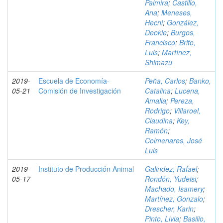
Palmira
;
Castillo,
Ana
;
Meneses,
Hecni
;
González,
Deokie
;
Burgos,
Francisco
;
Brito,
Luis
;
Martínez,
Shimazu
2019-
Escuela de Economía-
Peña, Carlos
;
Banko,
05-21
Comisión de Investigación
Catalina
;
Lucena,
Amalia
;
Pereza,
Rodrigo
;
Villaroel,
Claudina
;
Key,
Ramón
;
Colmenares, José
Luis
2019-
Instituto de Producción Animal
Galindez, Rafael
;
05-17
Rondón, Yudeisi
;
Machado, Isamery
;
Martínez, Gonzalo
;
Drescher, Karin
;
Pinto, Livia
;
Basilio,