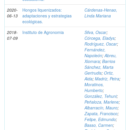
2020-
Hongos liquenizados:
Cárdenas-Henao,
06-13
adaptaciones y estrategias
Linda Mariana
ecológicas.
2018-
Instituto de Agronomia
Silva, Oscar
;
07-09
Córcega, Eladys
;
Rodríguez, Oscar
;
Fernández,
Napoleón
;
Abreu,
Xiomara
;
Barrios
Sánchez, Marta
Gertrudis
;
Ortiz,
Aida
;
Madriz, Petra
;
Moratinos,
Humberto
;
González, Tehuni
;
Peñaloza, Marlene
;
Albarracín, Mauro
;
Zapata, Francisco
;
Felipe, Edmundo
;
Basso, Carmen
;