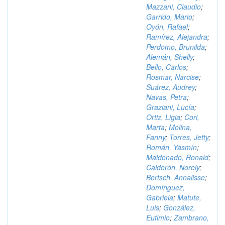
Mazzani, Claudio
;
Garrido, Mario
;
Oyón, Rafael
;
Ramírez, Alejandra
;
Perdomo, Brunilda
;
Alemán, Shelly
;
Bello, Carlos
;
Rosmar, Narcise
;
Suárez, Audrey
;
Navas, Petra
;
Graziani, Lucía
;
Ortiz, Ligia
;
Cori,
Marta
;
Molina,
Fanny
;
Torres, Jetty
;
Román, Yasmín
;
Maldonado, Ronald
;
Calderón, Norely
;
Bertsch, Annalisse
;
Domínguez,
Gabriela
;
Matute,
Luis
;
González,
Eutimio
;
Zambrano,