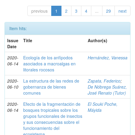
previous
1
2
3
4
...
29
next
Item hits:
Issue
Title
Author(s)
Date
2020-
Ecología de los anfípodos
Hernández, Vanessa
06-14
asociados a macroalgas en
litorales rocosos
2020-
La estructura de las redes de
Zapata, Federico
;
06-10
gobernanza de bienes
De Nóbrega Suárez,
comunes
José Renato (Tutor)
2020-
Efecto de la fragmentación de
El Souki Poche,
06-14
bosques tropicales sobre los
Máyida
grupos funcionales de insectos
y sus consecuencias sobre el
funcionamiento del
ecosistema.