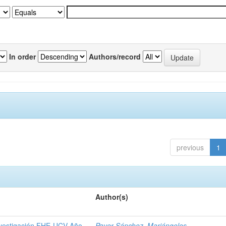
In order
Authors/record
previous
1
Author(s)
Investigación FHE-UCV Año
Payer Sánchez, Mariángeles