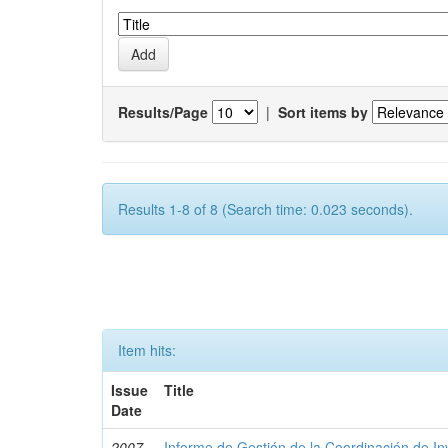
Results/Page
|
Sort items by
Results 1-8 of 8 (Search time: 0.023 seconds).
Item hits:
Issue
Title
Date
2007-
Informe de Gestión de la Coordinación de 