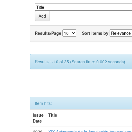
Results/Page
|
Sort items by
Results 1-10 of 35 (Search time: 0.002 seconds).
Item hits:
Issue
Title
Date
2020-
XIX Aniversario de la Asociación Venezolana