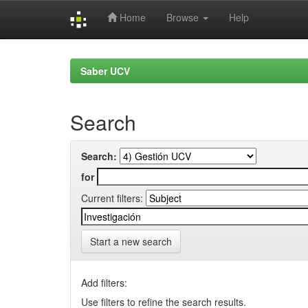
Home
Browse
Help
Skip
navigation
Saber UCV
Search
Search:
for
Current filters:
Start a new search
Add filters:
Use filters to refine the search results.