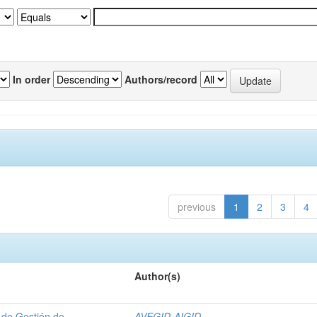
In order
Authors/record
previous
1
2
3
4
Author(s)
 de Gestión de
AVEGID-AIGID