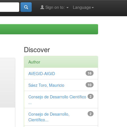
Sign on to:
Language
Discover
Author
AVEGID-AIGID
16
Sáez Toro, Mauricio
10
Consejo de Desarrollo Científico
2
...
Consejo de Desarrollo,
2
Científico...