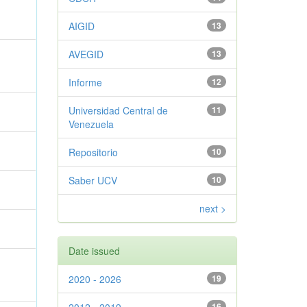
AIGID
13
AVEGID
13
Informe
12
Universidad Central de
11
Venezuela
Repositorio
10
Saber UCV
10
next >
Date issued
2020 - 2026
19
16