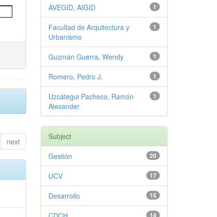
AVEGID, AIGID
1
Facultad de Arquitectura y
1
Urbanismo
Guzmán Guerra, Wendy
1
Romero, Pedro J.
1
Uzcátegui Pacheco, Ramón
1
Alexander
Subject
next
Gestión
20
UCV
17
Desarrollo
15
CDCH
14