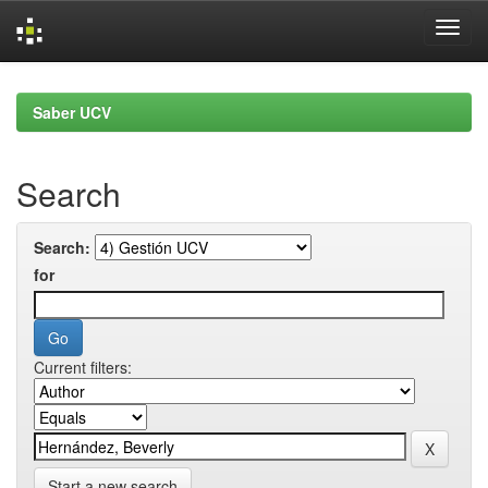
Skip
navigation
Saber UCV
Search
Search:
for
Current filters:
Start a new search