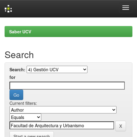
Skip
navigation
Saber UCV
Search
Search:
for
Current filters:
Start a new search