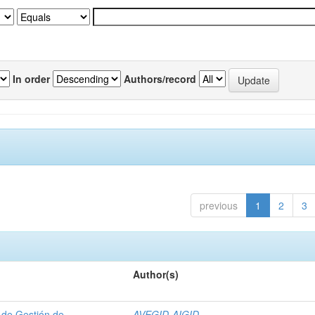
In order
Authors/record
previous
1
2
3
Author(s)
 de Gestión de
AVEGID-AIGID