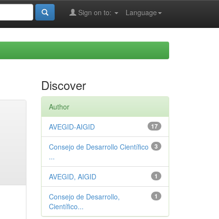
Sign on to:
Language
Discover
Author
AVEGID-AIGID
17
Consejo de Desarrollo Científico
3
...
AVEGID, AIGID
1
Consejo de Desarrollo,
1
Científico...