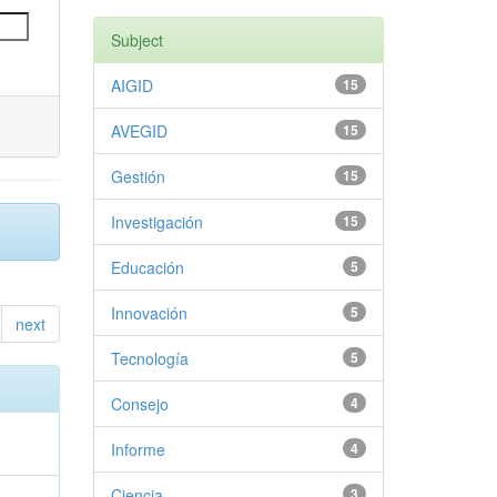
Subject
AIGID
15
AVEGID
15
Gestión
15
Investigación
15
Educación
5
Innovación
5
next
Tecnología
5
Consejo
4
Informe
4
Ciencia
3