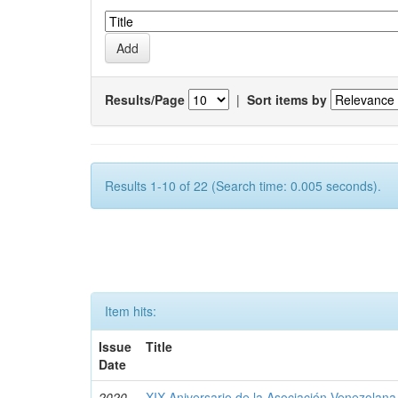
Results/Page
|
Sort items by
Results 1-10 of 22 (Search time: 0.005 seconds).
Item hits:
Issue
Title
Date
2020-
XIX Aniversario de la Asociación Venezolana