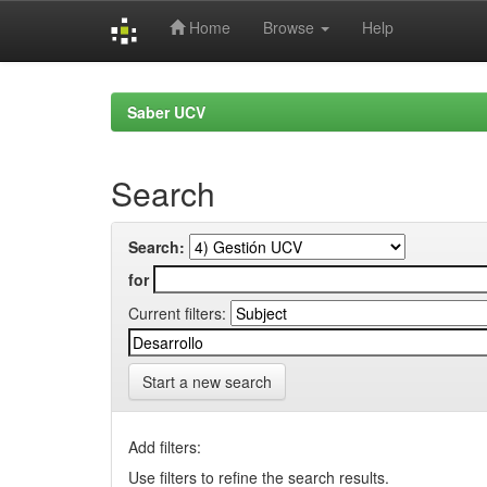
Home
Browse
Help
Skip
navigation
Saber UCV
Search
Search:
for
Current filters:
Start a new search
Add filters:
Use filters to refine the search results.