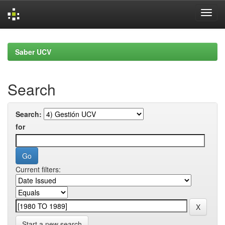
Skip
navigation
Saber UCV
Search
Search:
for
Current filters:
Start a new search