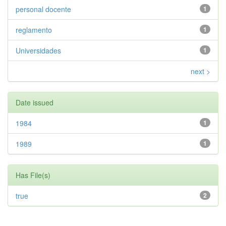
personal docente
1
reglamento
1
Universidades
1
next >
Date issued
1984
1
1989
1
Has File(s)
true
2