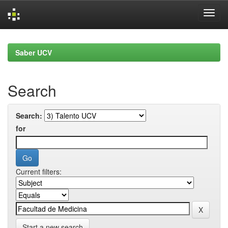
Skip
navigation
Saber UCV
Search
Search:
for
Current filters:
Start a new search