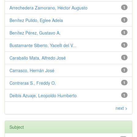
Arrechedera Zamorano, Héctor Augusto
1
Benítez Pulido, Eglee Adela
1
Benítez Pérez, Gustavo A.
1
Bustamante Siberio, Yacelli del V...
1
Caraballo Mata, Alfredo José
1
Carrasco, Hernán José
1
Contreras S., Freddy O.
1
Deibis Azuaje, Leopoldo Humberto
1
next >
Subject