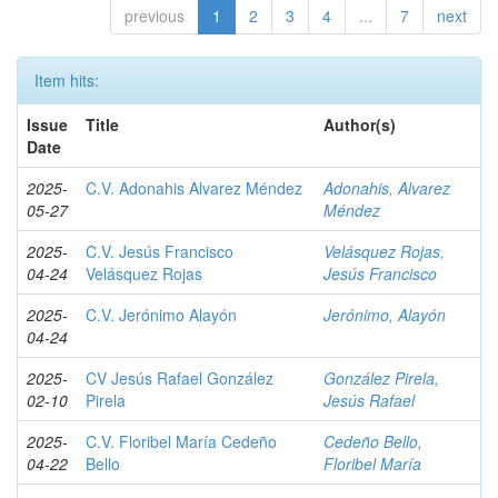
previous
1
2
3
4
...
7
next
Item hits:
Issue
Title
Author(s)
Date
2025-
C.V. Adonahis Alvarez Méndez
Adonahis, Alvarez
05-27
Méndez
2025-
C.V. Jesús Francisco
Velásquez Rojas,
04-24
Velásquez Rojas
Jesús Francisco
2025-
C.V. Jerónimo Alayón
Jerónimo, Alayón
04-24
2025-
CV Jesús Rafael González
González Pirela,
02-10
Pirela
Jesús Rafael
2025-
C.V. Floribel María Cedeño
Cedeño Bello,
04-22
Bello
Floribel María