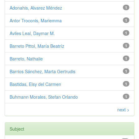
Adonahis, Alvarez Méndez
1
Antor Troconis, Mariemma
1
Aviles Leal, Daymar M.
1
Barreto Pittol, María Beatríz
1
Barreto, Nathalie
1
Barrios Sánchez, Marta Gertrudis
1
Bastidas, Elsy del Carmen
1
Buhmann Morales, Stefan Orlando
1
next >
Subject