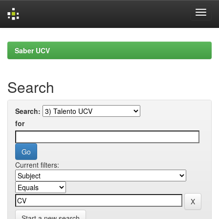
Skip
navigation
Saber UCV
Search
Search:
for
Current filters:
Start a new search