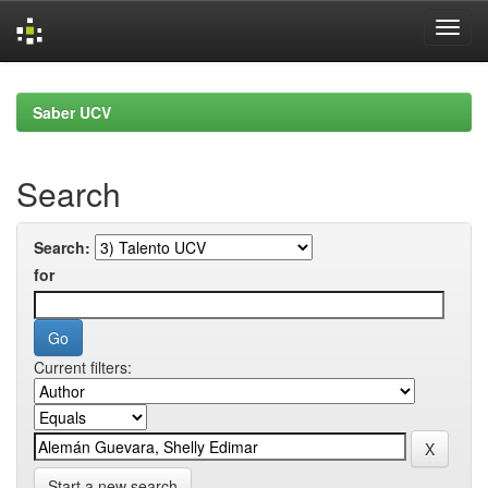
Skip
navigation
Saber UCV
Search
Search:
for
Current filters:
Start a new search