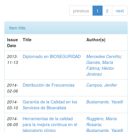
previous
1
2
next
Item hits:
Issue
Title
Author(s)
Date
2013-
Diplomado en BIOSEGURIDAD
Mercedes Cerviño
;
11-13
Garcés, María
Fátima
;
Héctor
Jiménez
2014-
Distribución de Frecuencias
Campos, Jenifer
02-06
2014-
Garantía de la Calidad en los
Bustamante, Yacelli
03-10
Servicios de Bioanálisis
2014-
Herramientas de la calidad
Ruggiero, María
06-05
para la mejora continua en el
Rosaria
;
laboratorio clínico
Bustamante, Yacelli