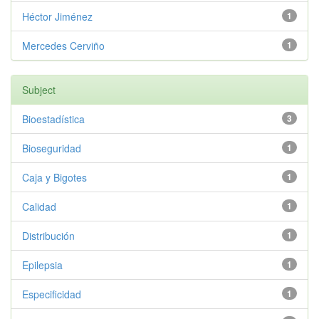
Héctor Jiménez
1
Mercedes Cerviño
1
Subject
Bioestadística
3
Bioseguridad
1
Caja y Bigotes
1
Calidad
1
Distribución
1
Epilepsia
1
Especificidad
1