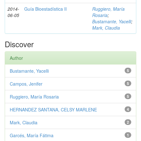
2014-
Guía Bioestadística II
Ruggiero, María
06-05
Rosaria
;
Bustamante, Yacelli
;
Mark, Claudia
Discover
Author
Bustamante, Yacelli
5
Campos, Jenifer
5
Ruggiero, María Rosaria
5
HERNANDEZ SANTANA, CELSY MARLENE
4
Mark, Claudia
2
Garcés, María Fátima
1