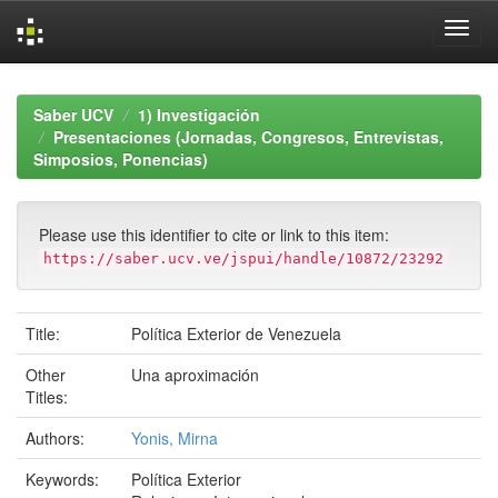
Skip
navigation
Saber UCV
1) Investigación
Presentaciones (Jornadas, Congresos, Entrevistas,
Simposios, Ponencias)
Please use this identifier to cite or link to this item:
https://saber.ucv.ve/jspui/handle/10872/23292
Title:
Política Exterior de Venezuela
Other
Una aproximación
Titles:
Authors:
Yonis, Mirna
Keywords:
Política Exterior