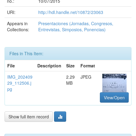
no.:
10/07/2015
URI:
http://hdl.handle.net/10872/23063
Appears in
Presentaciones (Jornadas, Congresos,
Collections:
Entrevistas, Simposios, Ponencias)
Files in This Item:
File
Description
Size
Format
IMG_202409
2.29
JPEG
29_112506.j
MB
pg
View/Open
Show full item record