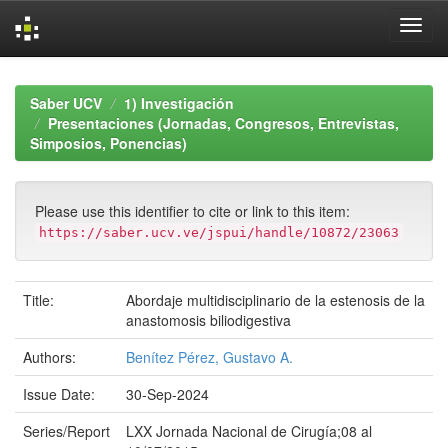
Skip
navigation
Saber UCV
1) Investigación
Presentaciones (Jornadas, Congresos, Entrevistas,
Simposios, Ponencias)
Please use this identifier to cite or link to this item:
https://saber.ucv.ve/jspui/handle/10872/23063
Title:
Abordaje multidisciplinario de la estenosis de la
anastomosis biliodigestiva
Authors:
Benítez Pérez, Gustavo A.
Issue Date:
30-Sep-2024
Series/Report
LXX Jornada Nacional de Cirugía;08 al