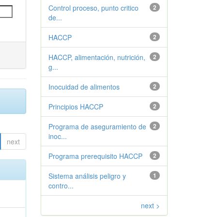
Control proceso, punto critico
2
de...
HACCP
2
HACCP, alimentación, nutrición,
2
g...
Inocuidad de alimentos
2
Principios HACCP
2
Programa de aseguramiento de
2
inoc...
next
Programa prerequisito HACCP
2
Sistema análisis peligro y
1
contro...
next >