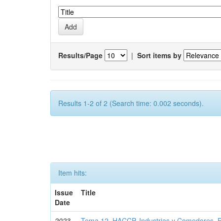
Results/Page
|
Sort items by
Results 1-2 of 2 (Search time: 0.002 seconds).
Item hits:
Issue
Title
Date
2023-
Tema 12. HACCP. Industrias y Comedores. Pa