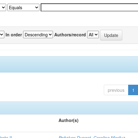
In order
Authors/record
previous
1
Author(s)
rte II
Peñalver Dupont, Carolina Mariluz