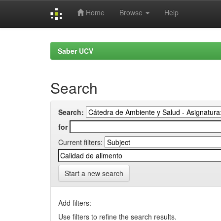
Home
Browse
Help
Skip
navigation
Saber UCV
Search
Search:
for
Current filters:
Start a new search
Add filters:
Use filters to refine the search results.