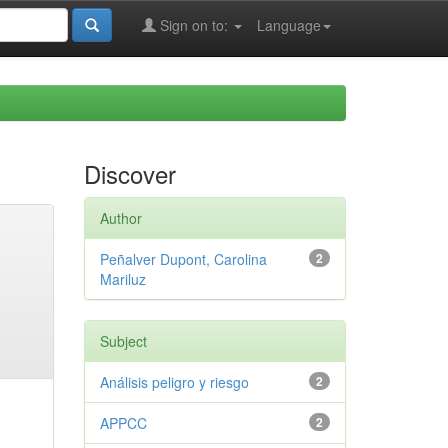
Sign on to:
Language
Discover
Author
Peñalver Dupont, Carolina
2
Mariluz
Subject
Análisis peligro y riesgo
2
APPCC
2