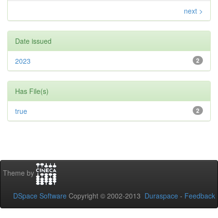
next >
Date issued
2023
2
Has File(s)
true
2
Theme by
DSpace Software
Copyright © 2002-2013
Duraspace
-
Feedback