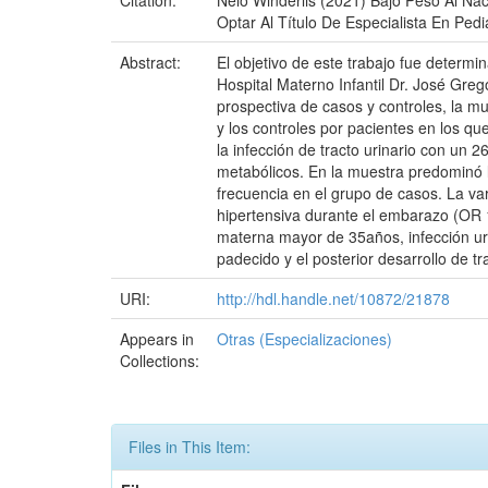
Citation:
Nelo Winderlis (2021) Bajo Peso Al Na
Optar Al Título De Especialista En Ped
Abstract:
El objetivo de este trabajo fue determi
Hospital Materno Infantil Dr. José Greg
prospectiva de casos y controles, la mu
y los controles por pacientes en los q
la infección de tracto urinario con un 2
metabólicos. En la muestra predominó
frecuencia en el grupo de casos. La v
hipertensiva durante el embarazo (OR 1
materna mayor de 35años, infección ur
padecido y el posterior desarrollo de 
URI:
http://hdl.handle.net/10872/21878
Appears in
Otras (Especializaciones)
Collections:
Files in This Item: