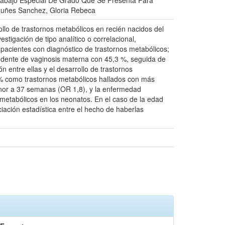
Trabajo Especial De Grado Que Se Presenta Para
. Nuñes Sanchez, Gloria Rebeca
rollo de trastornos metabólicos en recién nacidos del
stigación de tipo analítico o correlacional,
 pacientes con diagnóstico de trastornos metabólicos;
cedente de vaginosis materna con 45,3 %, seguida de
n entre ellas y el desarrollo de trastornos
% como trastornos metabólicos hallados con más
nor a 37 semanas (OR 1,8), y la enfermedad
 metabólicos en los neonatos. En el caso de la edad
ación estadística entre el hecho de haberlas