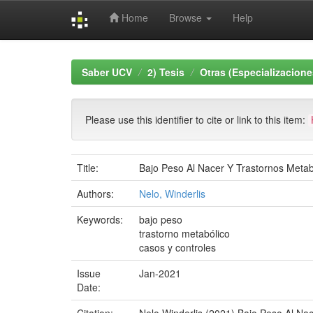
Home
Browse
Help
Skip
navigation
Saber UCV
2) Tesis
Otras (Especializacione
Please use this identifier to cite or link to this item:
Title:
Bajo Peso Al Nacer Y Trastornos Metab
Authors:
Nelo, Winderlis
Keywords:
bajo peso
trastorno metabólico
casos y controles
Issue
Jan-2021
Date: