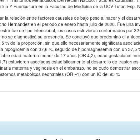
cer Y Trastornos Metabólicos Del Recién Nacido: Factores Causales. 
iatría Y Puericultura en la Facultad de Medicina de la UCV Tutor: Esp
nar la relación entre factores causales de bajo peso al nacer y el desar
orio Hernández en el periodo de enero hasta julio de 2020. Fue una inve
estra fue de tipo intencional, los casos estuvieron conformados por 32
ue no se diagnosticó su presencia, Se concluyó que predominó el ante
6,5 % de la proporción, sin que ello necesariamente significara asociació
 la hipoglicemia con 37,6 %, seguido de hipomagnesemia con un 37,5 
ariable edad materna menor de 17 años (OR 4,2), edad gestacional me
,7) estuvieron asociadas estadísticamente al desarrollo de trastornos
inaria materna y vaginosis en el embarazo, no se pudo demostrar asoci
trastornos metabólicos neonatales (OR =1) con un IC del 95 %