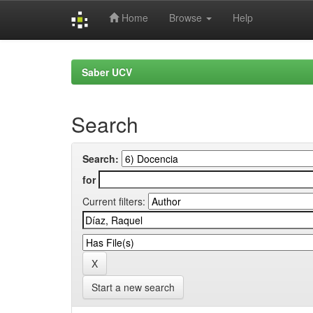
Home
Browse
Help
Skip
navigation
Saber UCV
Search
Search:
for
Current filters:
Start a new search