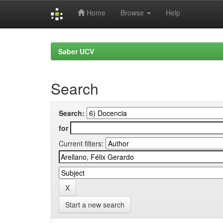
Home
Browse
Help
Skip
navigation
Saber UCV
Search
Search:
for
Current filters:
Start a new search