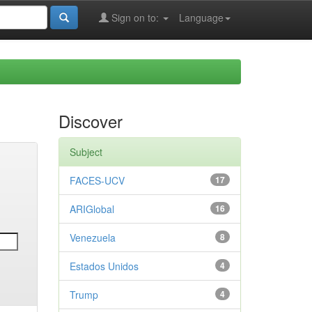
Sign on to:
Language
Discover
Subject
FACES-UCV
17
ARIGlobal
16
Venezuela
8
Estados Unidos
4
Trump
4