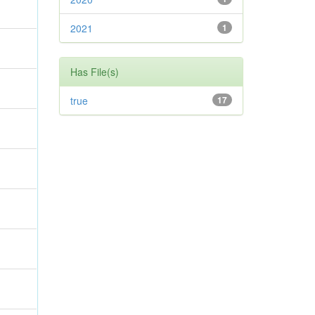
2021
1
Has File(s)
true
17