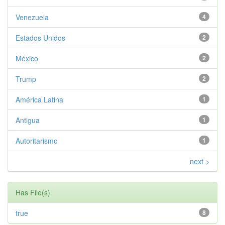
Venezuela
4
Estados Unidos
2
México
2
Trump
2
América Latina
1
Antigua
1
Autoritarismo
1
next >
Has File(s)
true
8