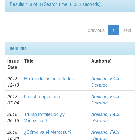
Results 1-8 of 8 (Search time: 0.002 seconds).
previous
1
next
Item hits:
Issue
Title
Author(s)
Date
2018-
El club de los autoritarios.
Arellano, Félix
12-13
Gerardo
2018-
La estrategia rusa.
Arellano, Félix
07-24
Gerardo
2018-
Trump fortalecido ¿y
Arellano, Félix
05-15
Venezuela?
Gerardo
2018-
¿Cómo va el Mercosur?.
Arellano, Félix
10-30
Gerardo