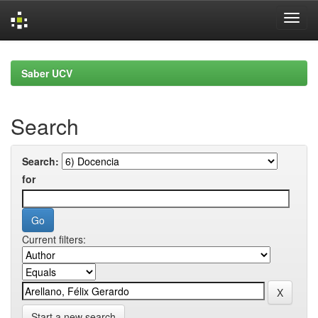
Skip
navigation
Saber UCV
Search
Search:
for
Current filters:
Start a new search