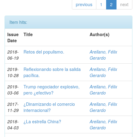
previous
1
2
next
Item hits:
Issue
Title
Author(s)
Date
2018-
Retos del populismo.
Arellano, Félix
06-19
Gerardo
2019-
Reflexionando sobre la salida
Arellano, Félix
10-28
pacífica.
Gerardo
2019-
Trump negociador explosivo,
Arellano, Félix
03-06
pero ¿efectivo?
Gerardo
2017-
¿Dinamizando el comercio
Arellano, Félix
11-29
internacional?
Gerardo
2018-
¿La estrella China?
Arellano, Félix
04-03
Gerardo