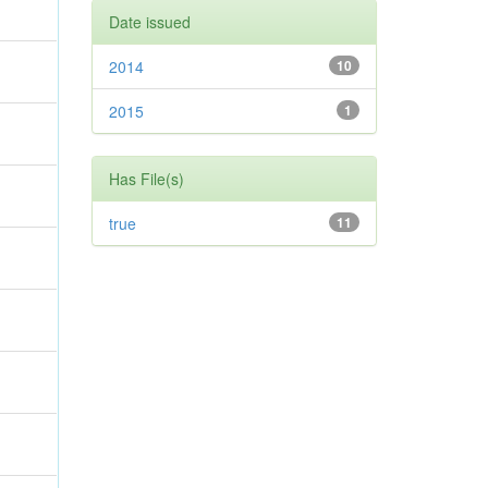
Date issued
2014
10
2015
1
Has File(s)
true
11