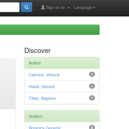
Sign on to:
Language
Discover
Author
Cabrera, Victoria
1
Haiek, Gerard
1
Tillett, Stephen
1
Subject
Botánica General
8