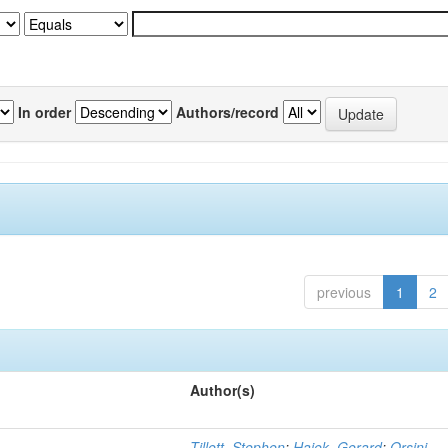
In order
Authors/record
previous
1
2
Author(s)
Tillett, Stephen
;
Haiek, Gerard
;
Orsini,