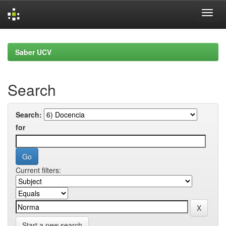
Skip
navigation
Saber UCV
Search
Search:
for
Current filters:
Start a new search