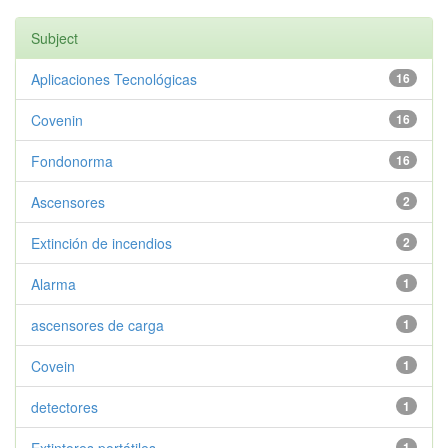
Subject
Aplicaciones Tecnológicas
16
Covenin
16
Fondonorma
16
Ascensores
2
Extinción de incendios
2
Alarma
1
ascensores de carga
1
Covein
1
detectores
1
1