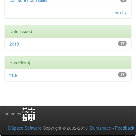
Extintores portátiles
next >
Date issued
2018
17
Has File(s)
true
17
Theme by
DSpace Software
Copyright © 2002-2013
Duraspace
-
Feedback