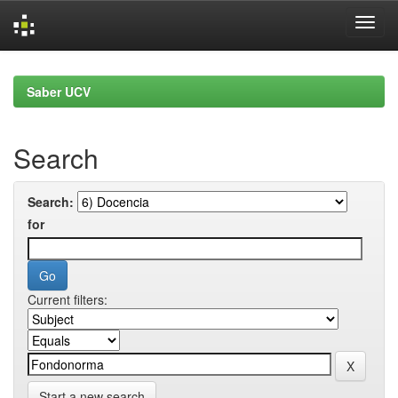
Skip
navigation
Saber UCV
Search
Search:
for
Current filters:
Start a new search