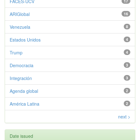
FACES-UCV
17
ARIGlobal
16
Venezuela
8
Estados Unidos
4
Trump
4
Democracia
3
Integración
3
Agenda global
2
América Latina
2
next >
Date issued