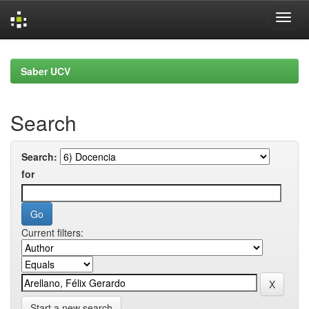
Skip
navigation
Saber UCV
Search
Search:
for
Current filters:
Start a new search