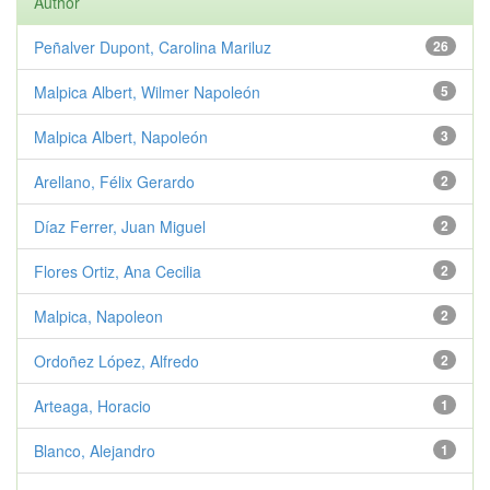
Author
Peñalver Dupont, Carolina Mariluz
26
Malpica Albert, Wilmer Napoleón
5
Malpica Albert, Napoleón
3
Arellano, Félix Gerardo
2
Díaz Ferrer, Juan Miguel
2
Flores Ortiz, Ana Cecilia
2
Malpica, Napoleon
2
Ordoñez López, Alfredo
2
Arteaga, Horacio
1
Blanco, Alejandro
1