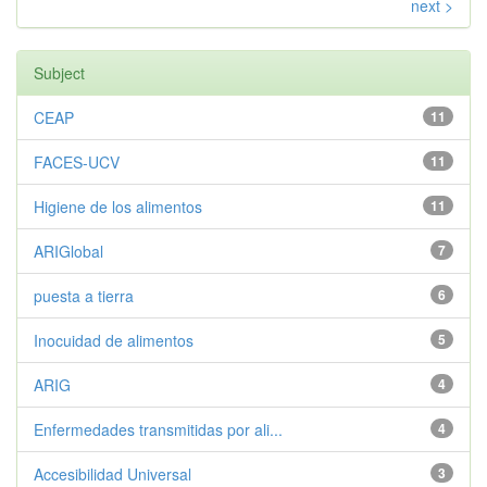
next >
Subject
CEAP
11
FACES-UCV
11
Higiene de los alimentos
11
ARIGlobal
7
puesta a tierra
6
Inocuidad de alimentos
5
ARIG
4
Enfermedades transmitidas por ali...
4
Accesibilidad Universal
3