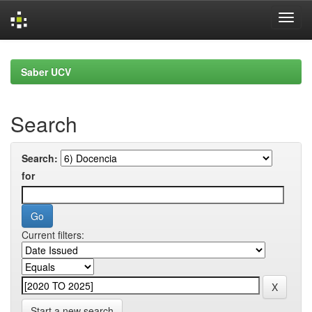
Skip
navigation
Saber UCV
Search
Search:
for
Current filters:
Start a new search