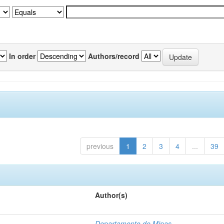
In order
Authors/record
previous
1
2
3
4
...
39
Author(s)
Departamento de Minas