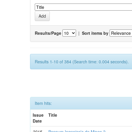
Results/Page
|
Sort items by
Results 1-10 of 384 (Search time: 0.004 seconds).
Item hits:
Issue
Title
Date
2015
Pensum Ingeniería de Minas 2