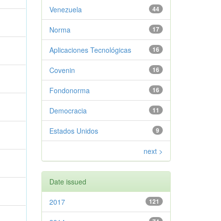
Venezuela
44
Norma
17
Aplicaciones Tecnológicas
16
Covenin
16
Fondonorma
16
Democracia
11
Estados Unidos
9
next >
Date issued
2017
121