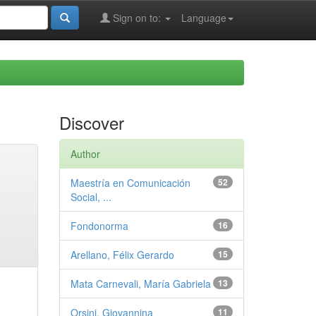
Sign on to:
Language
Discover
Author
Maestría en Comunicación
52
Social, ...
Fondonorma
16
Arellano, Félix Gerardo
15
Mata Carnevali, María Gabriela
13
Orsini, Giovannina
11