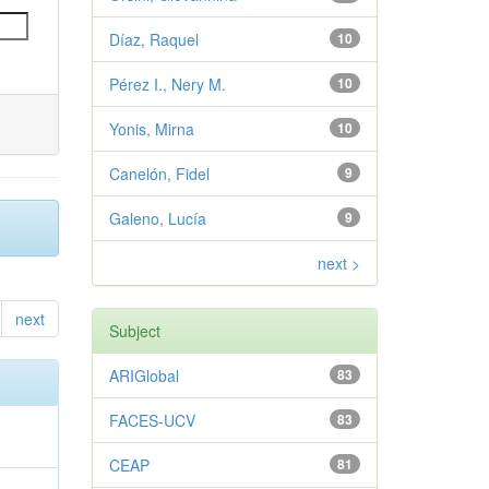
Díaz, Raquel
10
Pérez I., Nery M.
10
Yonis, Mirna
10
Canelón, Fidel
9
Galeno, Lucía
9
next >
next
Subject
ARIGlobal
83
FACES-UCV
83
CEAP
81