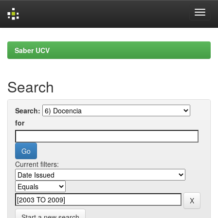
Skip
navigation
Saber UCV
Search
Search:
for
Current filters:
Start a new search