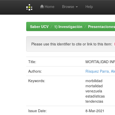
Home
Browse
Help
Skip
navigation
Saber UCV
1) Investigación
Presentaciones
Please use this identifier to cite or link to this item:
Title:
MORTALIDAD INF
Authors:
Rísquez Parra, Al
Keywords:
morbilidad
mortalidad
venezuela
estadísticas
tendencias
Issue Date:
8-Mar-2021