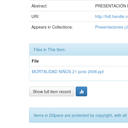
Abstract:
PRESENTACIÓN EN 
URI:
http://hdl.handle
Appears in Collections:
Presentaciones (J
Files in This Item:
File
MORTALIDAD NIÑOS 21 junio 2008.ppt
Show full item record
Items in DSpace are protected by copyright, with all 