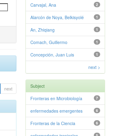
Carvajal, Ana
2
Alarcón de Noya, Belkisyolé
1
An, Zhiqiang
1
Comach, Guillermo
1
Concepción, Juan Luis
1
next >
Subject
next
Fronteras en Microbiología
7
enfermedades emergentes
6
Fronteras de la Ciencia
6
;
enfermedades tropicales
5