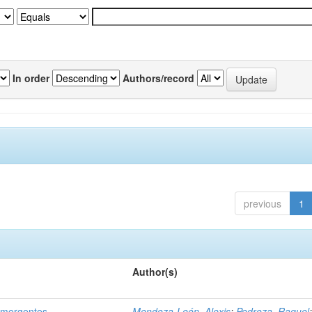
In order
Authors/record
previous
1
Author(s)
emergentes
Mendoza-León, Alexis
;
Pedroza, Raquel