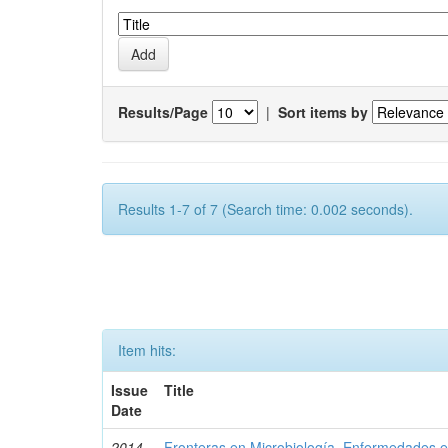
Results/Page
|
Sort items by
Results 1-7 of 7 (Search time: 0.002 seconds).
Item hits:
Issue
Title
Date
2014-
Fronteras en Microbiología. Enfermedades 