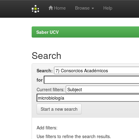
Home
Browse
Help
Skip
navigation
Saber UCV
Search
Search:
for
Current filters:
Start a new search
Add filters:
Use filters to refine the search results.