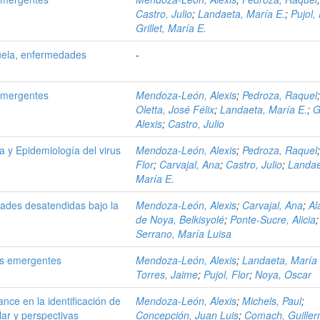
Castro, Julio
;
Landaeta, María E.
;
Pujol, 
Grillet, María E.
uela, enfermedades
-
emergentes
Mendoza-León, Alexis
;
Pedroza, Raquel
Oletta, José Félix
;
Landaeta, María E.
;
G
Alexis
;
Castro, Julio
a y Epidemiología del virus
Mendoza-León, Alexis
;
Pedroza, Raquel
Flor
;
Carvajal, Ana
;
Castro, Julio
;
Landae
María E.
dades desatendidas bajo la
Mendoza-León, Alexis
;
Carvajal, Ana
;
Al
de Noya, Belkisyolé
;
Ponte-Sucre, Alicia
;
Serrano, María Luisa
es emergentes
Mendoza-León, Alexis
;
Landaeta, María 
Torres, Jaime
;
Pujol, Flor
;
Noya, Oscar
nce en la identificación de
Mendoza-León, Alexis
;
Michels, Paul
;
ar y perspectivas
Concepción, Juan Luis
;
Comach, Guille