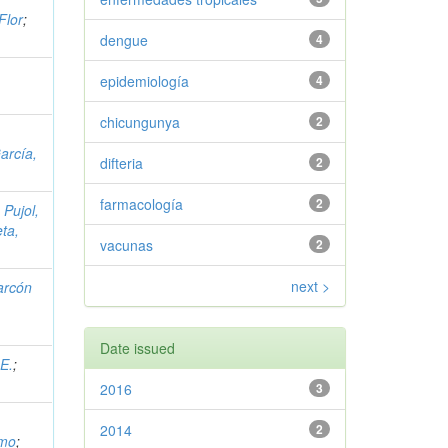
Flor
;
dengue
4
epidemiología
4
chicungunya
2
;
arcía,
difteria
2
farmacología
2
;
Pujol,
ta,
vacunas
2
next >
arcón
Date issued
E.
;
2016
3
2014
2
rmo
;