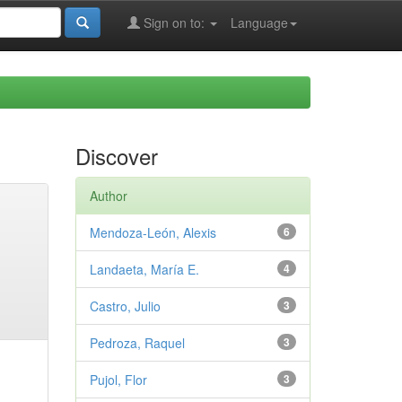
Sign on to:
Language
Discover
Author
Mendoza-León, Alexis
6
Landaeta, María E.
4
Castro, Julio
3
Pedroza, Raquel
3
Pujol, Flor
3