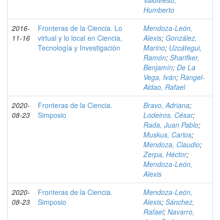
Valdivieso,
Humberto
2016-
Fronteras de la Ciencia. Lo
Mendoza-León,
11-16
virtual y lo local en Ciencia,
Alexis
;
González,
Tecnología y Investigación
Marino
;
Uzcátegui,
Ramón
;
Sharifker,
Benjamín
;
De La
Vega, Iván
;
Rangel-
Aldao, Rafael
2020-
Fronteras de la Ciencia.
Bravo, Adriana
;
08-23
Simposio
Lodeiros, César
;
Rada, Juan Pablo
;
Muskus, Carlos
;
Mendoza, Claudio
;
Zerpa, Héctor
;
Mendoza-León,
Alexis
2020-
Fronteras de la Ciencia.
Mendoza-León,
08-23
Simposio
Alexis
;
Sánchez,
Rafael
;
Navarro,