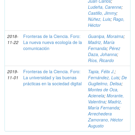
Juan Carlos
;
Ludeña, Carenne
;
Castillo, Jimmy
;
Núñez, Luis
;
Rago,
Héctor
2018-
Fronteras de la Ciencia. Foro:
Guanipa, Moraima
;
11-22
La nueva nueva ecología de la
Madriz, María
comunicación
Fernanda
;
Pérez
Daza, Johanna
;
Ríos, Ricardo
2019-
Fronteras de la Ciencia. Foro:
Tapia, Félix J.
;
11-01
La universidad y las buenas
Fernández, Luis
;
De
prácticas en la sociedad digital
Guglielmo, Delisa
;
Montes de Oca,
Acienela
;
Morante,
Valentina
;
Madriz,
María Fernanda
;
Arrechedera
Zamorano, Héctor
Augusto