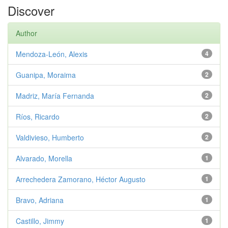
Discover
Author
Mendoza-León, Alexis
4
Guanipa, Moraima
2
Madriz, María Fernanda
2
Ríos, Ricardo
2
Valdivieso, Humberto
2
Alvarado, Morella
1
Arrechedera Zamorano, Héctor Augusto
1
Bravo, Adriana
1
Castillo, Jimmy
1