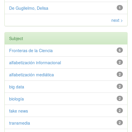
De Guglielmo, Delisa
1
next >
Subject
Fronteras de la Ciencia
6
alfabetización informacional
2
alfabetización mediática
2
big data
2
biología
2
fake news
2
transmedia
2