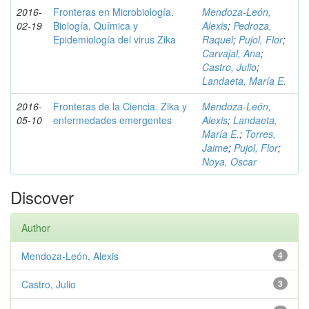
2016-
Fronteras en Microbiología.
Mendoza-León,
02-19
Biología, Química y
Alexis
;
Pedroza,
Epidemiología del virus Zika
Raquel
;
Pujol, Flor
;
Carvajal, Ana
;
Castro, Julio
;
Landaeta, María E.
2016-
Fronteras de la Ciencia. Zika y
Mendoza-León,
05-10
enfermedades emergentes
Alexis
;
Landaeta,
María E.
;
Torres,
Jaime
;
Pujol, Flor
;
Noya, Oscar
Discover
Author
Mendoza-León, Alexis
4
Castro, Julio
3