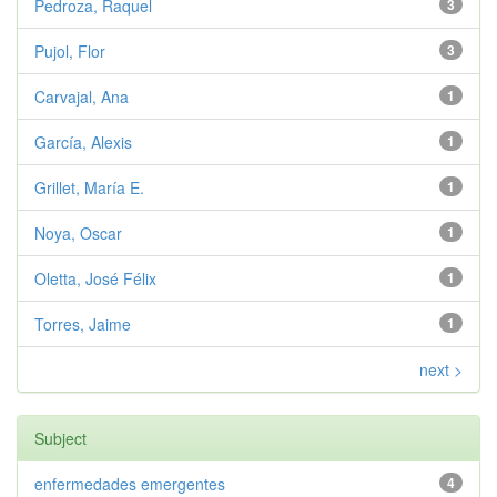
Pedroza, Raquel
3
Pujol, Flor
3
Carvajal, Ana
1
García, Alexis
1
Grillet, María E.
1
Noya, Oscar
1
Oletta, José Félix
1
Torres, Jaime
1
next >
Subject
enfermedades emergentes
4