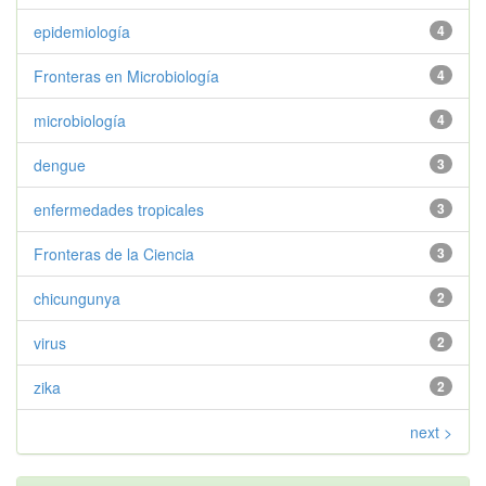
epidemiología
4
Fronteras en Microbiología
4
microbiología
4
dengue
3
enfermedades tropicales
3
Fronteras de la Ciencia
3
chicungunya
2
virus
2
zika
2
next >