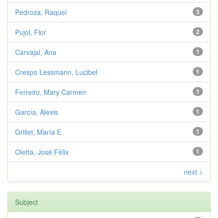
Pedroza, Raquel
3
Pujol, Flor
2
Carvajal, Ana
1
Crespo Lessmann, Lucibel
1
Ferreiro, Mary Carmen
1
García, Alexis
1
Grillet, María E.
1
Oletta, José Félix
1
next >
Subject