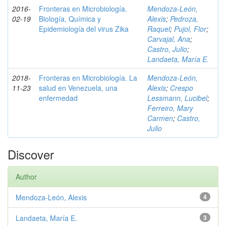
2016-
Fronteras en Microbiología.
Mendoza-León,
02-19
Biología, Química y
Alexis
;
Pedroza,
Epidemiología del virus Zika
Raquel
;
Pujol, Flor
;
Carvajal, Ana
;
Castro, Julio
;
Landaeta, María E.
2018-
Fronteras en Microbiología. La
Mendoza-León,
11-23
salud en Venezuela, una
Alexis
;
Crespo
enfermedad
Lessmann, Lucibel
;
Ferreiro, Mary
Carmen
;
Castro,
Julio
Discover
Author
Mendoza-León, Alexis
4
Landaeta, María E.
3