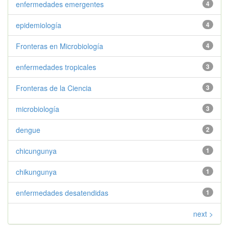
enfermedades emergentes
4
epidemiología
4
Fronteras en Microbiología
4
enfermedades tropicales
3
Fronteras de la Ciencia
3
microbiología
3
dengue
2
chicungunya
1
chikungunya
1
enfermedades desatendidas
1
next >