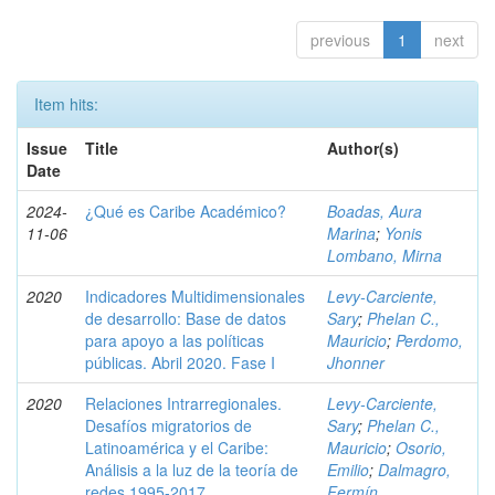
previous
1
next
Item hits:
Issue
Title
Author(s)
Date
2024-
¿Qué es Caribe Académico?
Boadas, Aura
11-06
Marina
;
Yonis
Lombano, Mirna
2020
Indicadores Multidimensionales
Levy-Carciente,
de desarrollo: Base de datos
Sary
;
Phelan C.,
para apoyo a las políticas
Mauricio
;
Perdomo,
públicas. Abril 2020. Fase I
Jhonner
2020
Relaciones Intrarregionales.
Levy-Carciente,
Desafíos migratorios de
Sary
;
Phelan C.,
Latinoamérica y el Caribe:
Mauricio
;
Osorio,
Análisis a la luz de la teoría de
Emilio
;
Dalmagro,
redes,1995-2017
Fermín