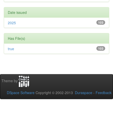
Date issued
2025
103
Has File(s)
true
103
Theme by
DSpace Software
Copyright © 2002-2013
Duraspace
-
Feedback