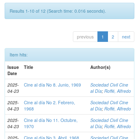
Results 1-10 of 12 (Search time: 0.016 seconds).
previous
1
2
next
Item hits:
Issue
Title
Author(s)
Date
2025-
Cine al día No 8. Junio, 1969
Sociedad Civil Cine
04-23
al Día
;
Roffé, Alfredo
2025-
Cine al día No 2. Febrero,
Sociedad Civil Cine
04-23
1968
al Día
;
Roffé, Alfredo
2025-
Cine al día No 11. Octubre,
Sociedad Civil Cine
04-23
1970
al Día
;
Roffé, Alfredo
2025-
Cine al día No 3. Abril, 1968
Sociedad Civil Cine