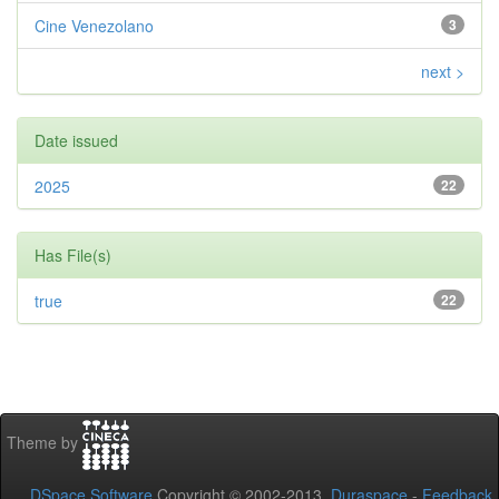
Cine Venezolano
3
next >
Date issued
2025
22
Has File(s)
true
22
Theme by
DSpace Software
Copyright © 2002-2013
Duraspace
-
Feedback