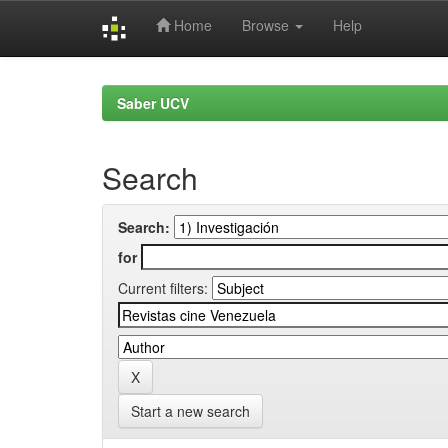
Home
Browse
Help
Skip
navigation
Saber UCV
Search
Search:
for
Current filters:
Start a new search