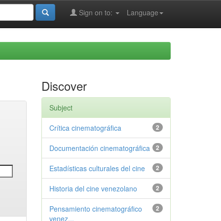
Sign on to:
Language
Discover
Subject
Crítica cinematográfica
2
Documentación cinematográfica
2
Estadísticas culturales del cine
2
Historia del cine venezolano
2
Pensamiento cinematográfico
2
venez...