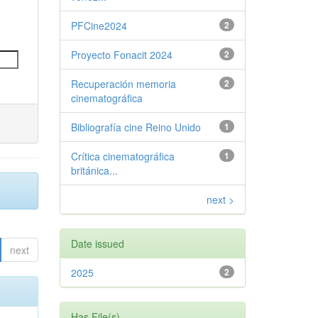
PFCine2024
2
Proyecto Fonacit 2024
2
Recuperación memoria
2
cinematográfica
Bibliografía cine Reino Unido
1
Crítica cinematográfica
1
británica...
next >
Date issued
next
2025
2
Has File(s)