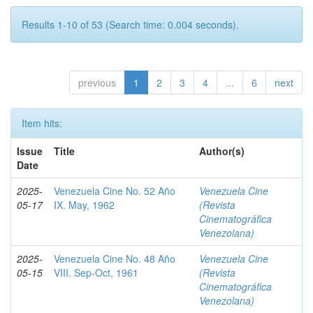
Results 1-10 of 53 (Search time: 0.004 seconds).
previous
1
2
3
4
...
6
next
Item hits:
Issue
Title
Author(s)
Date
2025-
Venezuela Cine No. 52 Año
Venezuela Cine
05-17
IX. May, 1962
(Revista
Cinematográfica
Venezolana)
2025-
Venezuela Cine No. 48 Año
Venezuela Cine
05-15
VIII. Sep-Oct, 1961
(Revista
Cinematográfica
Venezolana)