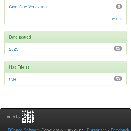
Cine Club Venezuela
5
next >
Date issued
2025
53
Has File(s)
true
53
Theme by
DSpace Software
Copyright © 2002-2013
Duraspace
-
Feedback